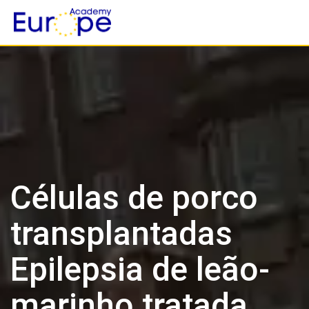
Skip
to
content
Células de porco
transplantadas
Epilepsia de leão-
marinho tratada