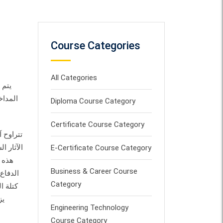
Course Categories
All Categories
يتم 
المداخ
Diploma Course Category
Certificate Course Category
تتراوح 
الآثار 
E-Certificate Course Category
هذه 
Business & Career Course
الدفاع
Category
كتلة ا
Engineering Technology
Course Category