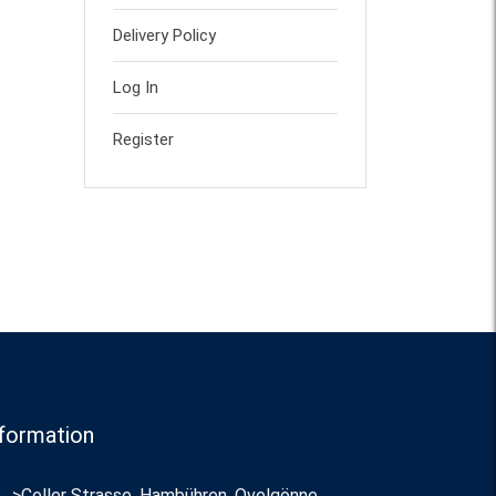
Delivery Policy
Log In
Register
formation
>Celler Strasse, Hambühren, Ovelgönne