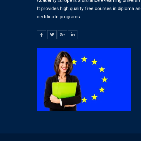
Academy Europe is a distance e-learning universit
It provides high quality free courses in diploma an
certificate programs.