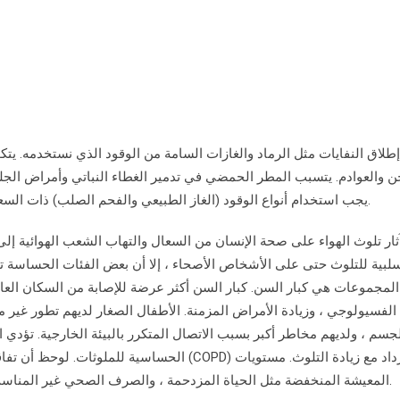
إطلاق النفايات مثل الرماد والغازات السامة من الوقود الذي نستخدمه. ي
ن والعوادم. يتسبب المطر الحمضي في تدمير الغطاء النباتي وأمراض الجلد 
يجب استخدام أنواع الوقود (الغاز الطبيعي والفحم الصلب) ذات السعرات الحرارية العالية وانخفاض الرماد والغازات السامة.
آثار تلوث الهواء على صحة الإنسان من السعال والتهاب الشعب الهوائية 
السلبية للتلوث حتى على الأشخاص الأصحاء ، إلا أن بعض الفئات الحساسة ت
المجموعات هي كبار السن. كبار السن أكثر عرضة للإصابة من السكان الع
 الفسيولوجي ، وزيادة الأمراض المزمنة. الأطفال الصغار لديهم تطور غير م
لجسم ، ولديهم مخاطر أكبر بسبب الاتصال المتكرر بالبيئة الخارجية. تؤدي 
الحساسية للملوثات. لوحظ أن تفاقم الأمراض مثل ا
المعيشة المنخفضة مثل الحياة المزدحمة ، والصرف الصحي غير المناسب ، وسوء التغذية هي أيضًا عوامل تؤثر على الحساسية.