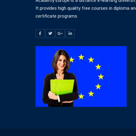
Academy Europe is a distance e-learning universit
It provides high quality free courses in diploma an
certificate programs.