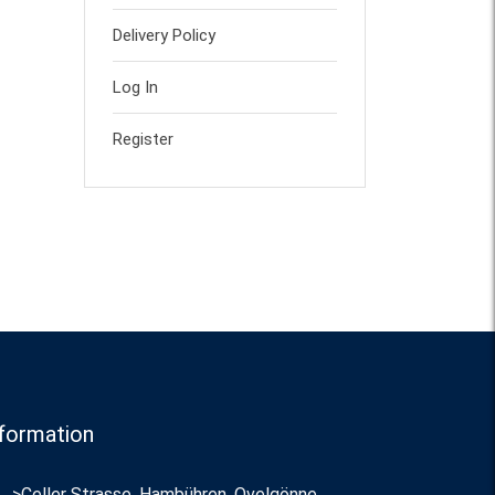
Delivery Policy
Log In
Register
formation
>Celler Strasse, Hambühren, Ovelgönne